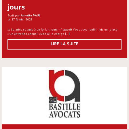
jours
Écrit par
Annette PAUL
Le 17 février 2026
⚠️ Salariés soumis à un forfait jours (Rappel) Vous avez (enfin) mis en place
✅un entretien annuel, évoqué la charge […]
LIRE LA SUITE