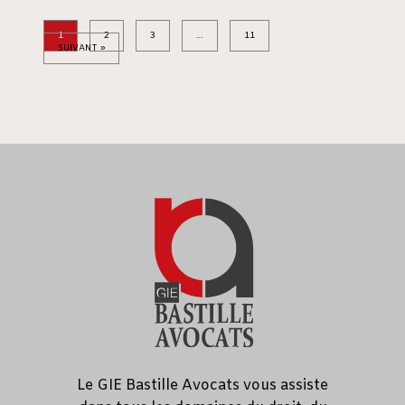
1
2
3
…
11
SUIVANT »
Le GIE Bastille Avocats vous assiste