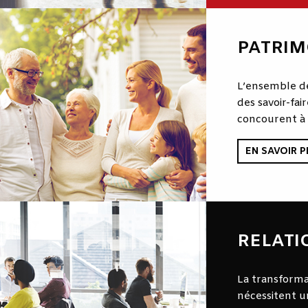
PATRIM
L’ensemble des
des savoir-fa
concourent à é
EN SAVOIR P
RELATI
La transformat
nécessitent un