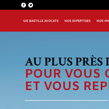
Patrimoine et famille
Greno
Corporate
Lyon
GIE BASTILLE AVOCATS
NOS EXPERTISES
NOS IM
Immobilier et construction
Saint
POUR VOUS 
ET VOUS RE