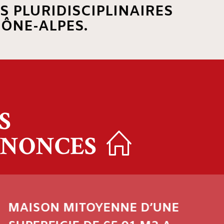
S PLURIDISCIPLINAIRES
HÔNE-ALPES.
S
NONCES
ON MITOYENNE D’UNE