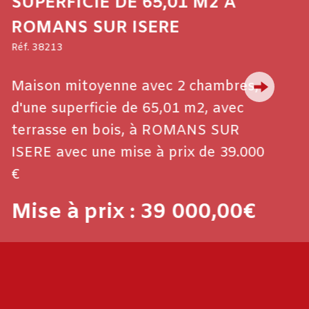
FICIE DE 65,01 M2 A
NS SUR ISERE
3
 mitoyenne avec 2 chambres,
uperficie de 65,01 m2, avec
se en bois, à ROMANS SUR
vec une mise à prix de 39.000
à prix : 39 000,00€
ANNONCE