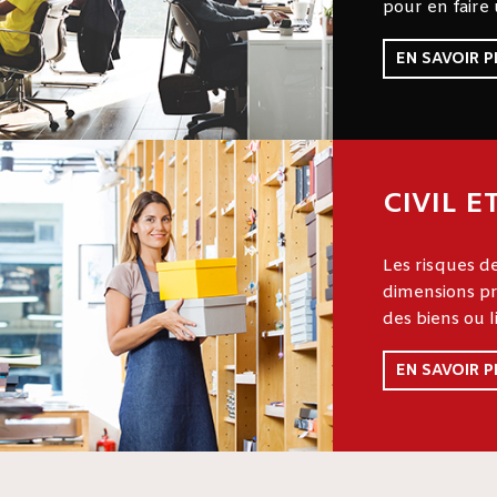
pour en faire 
EN SAVOIR P
CIVIL 
Les risques de
dimensions pr
des biens ou l
EN SAVOIR P