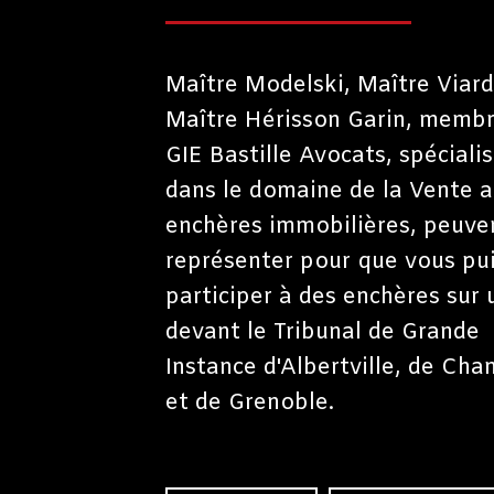
M2 A GRENOBLE : VENT
SURENCHERE
Réf. 38209
Maître Modelski, Maître Viard
Maître Hérisson Garin, membr
Appartement avec mezzanine,
GIE Bastille Avocats, spéciali
surface de 37,85m2 à GRENO
dans le domaine de la Vente 
avec une mise à prix sur sure
enchères immobilières, peuve
de 61.600 €
représenter pour que vous pui
participer à des enchères sur 
Mise à prix : 61 600
devant le Tribunal de Grande
Instance d'Albertville, de Ch
VOIR L'ANNONCE
et de Grenoble.