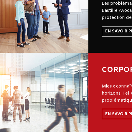
Les problémat
Bastille Avoc
protection des
EN SAVOIR P
CORPO
Mieux connaît
horizons. Tell
problématique
EN SAVOIR P