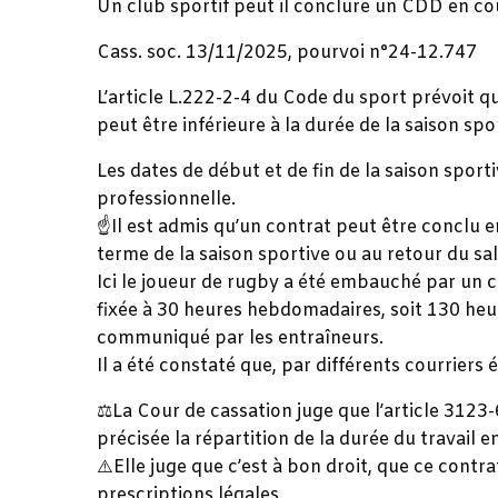
Un club sportif peut il conclure un CDD en co
Cass. soc. 13/11/2025, pourvoi n°24-12.747
L’article L.222-2-4 du Code du sport prévoit qu
peut être inférieure à la durée de la saison spor
Les dates de début et de fin de la saison sporti
professionnelle.
☝️Il est admis qu’un contrat peut être conclu e
terme de la saison sportive ou au retour du sa
Ici le joueur de rugby a été embauché par un 
fixée à 30 heures hebdomadaires, soit 130 he
communiqué par les entraîneurs.
Il a été constaté que, par différents courriers 
‍⚖️La Cour de cassation juge que l’article 3123
précisée la répartition de la durée du travail e
⚠️Elle juge que c’est à bon droit, que ce contr
prescriptions légales.