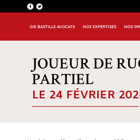
Patrimoine et famille
Greno
Corporate
Lyon
GIE BASTILLE AVOCATS
NOS EXPERTISES
NOS IM
Immobilier et construction
Saint
JOUEUR DE RU
PARTIEL
LE 24 FÉVRIER 202