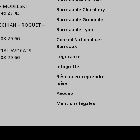
Barreau d’Albertville
–
MODELSKI
Barreau de Chambéry
 46 27 43
Barreau de Grenoble
CHIAN
–
ROGUET
–
Barreau de Lyon
 03 29 66
Conseil National des
Barreaux
CIAL AVOCATS
Légifrance
 03 29 66
Infogreffe
Réseau entreprendre
isère
Avocap
Mentions légales