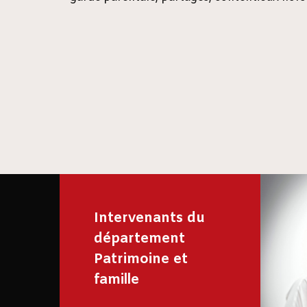
Intervenants du
département
Patrimoine et
famille