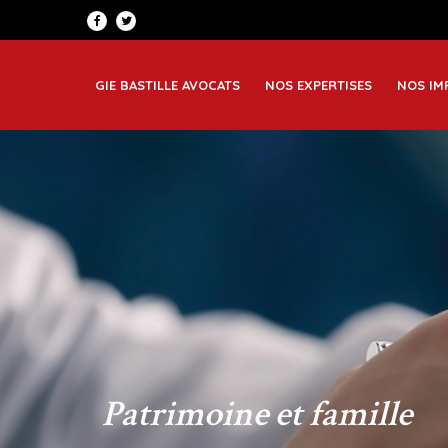
Patrimoine et famille
Greno
Corporate
Lyon
GIE BASTILLE AVOCATS
NOS EXPERTISES
NOS IM
Immobilier et construction
Saint
Patrimoine et famille