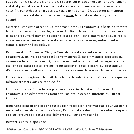
L’apposition de la seule signature du salarié sur le document de renouvellement
n’établit pas cette condition. La mention « lu et approuvé », est nécessaire à
cette fin. Par précaution il vous est également conseillé d’apporter la mention
« bon pour accord de renouvellement »
suivi
de la date et de la signature du
salarié.
Ce formalisme est d’autant plus important lorsque l’employeur décide de rompre
la période d’essai renouvelée, puisque à défaut de validité dudit renouvellement,
le salarié pourra réclamer la reconnaissance d’un licenciement sans cause réelle
et sérieuse avec toutes les conditions pécuniaires afférentes, notamment en
terme d’indemnité de préavis.
Par un arrêt du 25 janvier 2023, la Cour de cassation vient de permettre à
l’employeur, qui n’a pas respecté ce formalisme (à savoir mention expresse du
salarié sur le renouvellement), mais uniquement aurait recueilli sa signature, de
pallier à sa carence dès lors qu’il peut apporter dans le cadre du contentieux
d’autres éléments attestant de la volonté du salarié de voir sa clause renouvelée.
En l’espèce, il s’agissait de mail dans lequel le salarié expliquait à un tiers que sa
période d’essai avait été renouvelée.
Il convient de souligner le pragmatisme de cette décision, qui permet à
l’employeur de démontrer sa bonne foi malgré le carcan juridique qui lui est
imposé.
Nous vous conseillons cependant de bien respecter le formalisme pour valider le
renouvellement de la période d’essai, l’appréciation des tribunaux étant toujours
liée aux preuves et lecture des éléments qui leur sont amenés.
Restant à votre disposition,
Référence : Cass. Soc. 25.01/2023 n°21-13.699 K./Société Sogefi Filtration