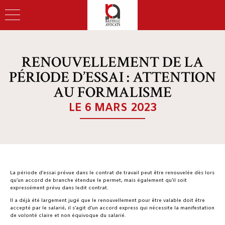
RENOUVELLEMENT DE LA
PÉRIODE D’ESSAI : ATTENTION
AU FORMALISME
LE 6 MARS 2023
La période d’essai prévue dans le contrat de travail peut être renouvelée dès lors
qu’un accord de branche étendue le permet, mais également qu’il soit
expressément prévu dans ledit contrat.
Il a déjà été largement jugé que le renouvellement pour être valable doit être
accepté par le salarié, il s’agit d’un accord express qui nécessite la manifestation
de volonté claire et non équivoque du salarié.