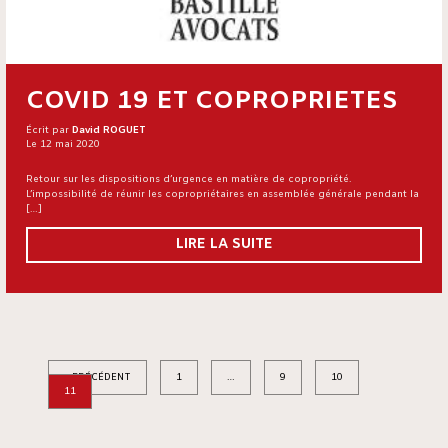
COVID 19 ET COPROPRIETES
Écrit par
David ROGUET
Le 12 mai 2020
Retour sur les dispositions d’urgence en matière de copropriété.
L’impossibilité de réunir les copropriétaires en assemblée générale pendant la
[…]
LIRE LA SUITE
« PRÉCÉDENT
1
…
9
10
11