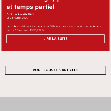
et temps partiel
Écrit par
Annette PAUL
Le 24 février 2026
Un club sportif peut il conclure un CDD en cours de saison et pour un temps
partiel? Cass. soc. 13/11/2025, […]
LIRE LA SUITE
VOUR TOUS LES ARTICLES