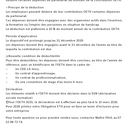
déduire certaines dépenses de partenariat du montant de la contribution OETH.
‍♀️Principe de la déduction
Les employeurs peuvent déduire de leur contribution OETH certaines dépenses
de partenariat.
Ces dépenses doivent être engagées avec des organismes actifs dans l’insertion,
la formation ou l’emploi des personnes en situation de handicap.
La déduction est plafonnée à 10 % du montant annuel de la contribution OETH.
Période d’application
Le dispositif est prolongé jusqu’au 31 décembre 2029.
Les dépenses doivent être engagées avant le 31 décembre de l’année au titre de
laquelle la contribution est due.
⚠️Nouvelle condition de déductibilité
Pour être déductibles, les dépenses doivent être conclues, au titre de l’année de
référence, avec un bénéficiaire de l’OETH dans le cadre de :
– Un CDD ≥ 6 mois,
– Un contrat d’apprentissage,
– Un contrat de professionnalisation,
– Ou une convention de stage d’au moins 6 mois
Déclaration
Les éléments relatifs à l’OETH doivent être déclarés dans la DSN (déclaration
sociale normative).
☝️Pour l’OETH 2025, la déclaration est à effectuer au plus tard le 15 mars 2026.
Pour 2026 pilotez votre Obligation ETH pour en faire un levier d’inclusion pour
votre entreprise.
Pour toute question ou pour prendre rendez-vous, contactez Maître PAUL au 07
52 08 73 74.