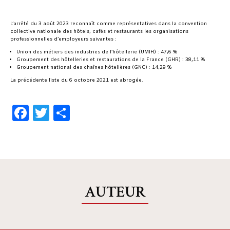
L’arrêté du 3 août 2023 reconnaît comme représentatives dans la convention
collective nationale des hôtels, cafés et restaurants les organisations
professionnelles d’employeurs suivantes :
Union des métiers des industries de l’hôtellerie (UMIH) : 47,6 %
Groupement des hôtelleries et restaurations de la France (GHR) : 38,11 %
Groupement national des chaînes hôtelières (GNC) : 14,29 %
La précédente liste du 6 octobre 2021 est abrogée.
Facebook
Twitter
Share
AUTEUR