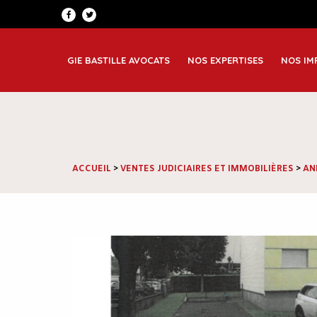
Patrimoine et famille
Greno
Corporate
Lyon
GIE BASTILLE AVOCATS
NOS EXPERTISES
NOS IM
Immobilier et construction
Saint
ACCUEIL
>
VENTES JUDICIAIRES ET IMMOBILIÈRES
>
AN