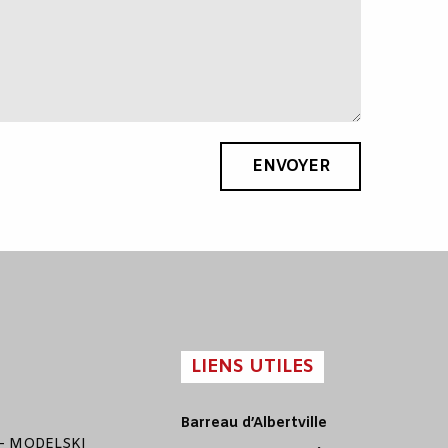
ENVOYER
LIENS UTILES
Barreau d’Albertville
–
MODELSKI