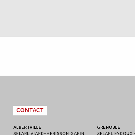
CONTACT
ALBERTVILLE
GRENOBLE
SELARL
VIARD
–
HERISSON GARIN
SELARL
EYDOUX