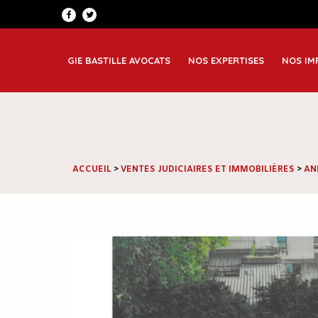
Patrimoine et famille
Greno
Corporate
Lyon
GIE BASTILLE AVOCATS
NOS EXPERTISES
NOS IM
Immobilier et construction
Saint
ACCUEIL
>
VENTES JUDICIAIRES ET IMMOBILIÈRES
>
AN